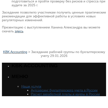
подготовиться и пройти проверку без рисков и стресса при
аудите за 2025 г.
Заседание позволило участникам получить ценные практические
рекомендации для эффективной работы в условиях новых
регуляторных изменений.
Презентацию с выступлением Ханина Александра вы можете
скачать
здесь
KBK Accounting
>
Заседание рабочей группы по бухгалтерскому
учету 29.01.2026
KBK ACCOUNTING
МЕНЮ
Наши услуги
Аутсорсинг бухгалтерского учета в России
Расчет заработной платы и кадры в России
Налоговое консультирование в России
Услуги управления в России
Отчетность в России