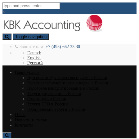
×
Toggle navigation
Звоните нам:
+7 (495) 662 33 30
Deutsch
English
Русский
Наши услуги
Аутсорсинг бухгалтерского учета в России
Расчет заработной платы и кадры в России
Налоговое консультирование в России
Услуги управления в России
Отчетность в России
Услуги CFO в России
Юридические услуги в России
О нас
Новости и статьи
Контакты